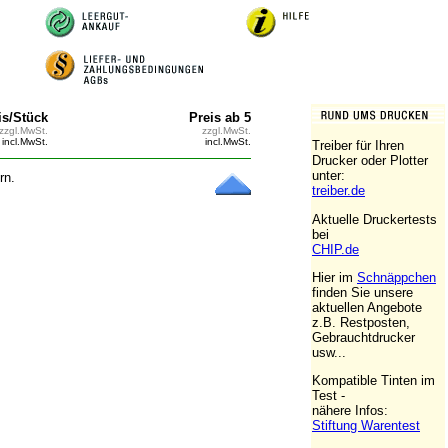
is/Stück
Preis ab 5
zzgl.MwSt.
zzgl.MwSt.
incl.MwSt.
incl.MwSt.
Treiber für Ihren
Drucker oder Plotter
unter:
rn.
treiber.de
Aktuelle Druckertests
bei
CHIP.de
Hier im
Schnäppchen
finden Sie unsere
aktuellen Angebote
z.B. Restposten,
Gebrauchtdrucker
usw...
Kompatible Tinten im
Test -
nähere Infos:
Stiftung Warentest