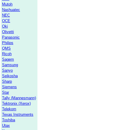
Mutoh
Nashuatec
NEC
OCE
Oki
Olivetti
Panasonic
Philips
QMS
Ricoh
Sagem
Samsung
Sanyo
Seikosha
Sharp
Siemens
Star
Tally (Mannesmann)
Tektronix (Xerox)
Telekom
Texas Instruments
Toshiba
Utax