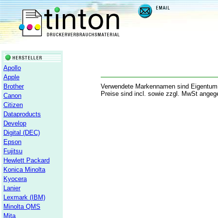
Apollo
Apple
Brother
Verwendete Markennamen sind Eigentum der
Preise sind incl. sowie zzgl. MwSt angeg
Canon
Citizen
Dataproducts
Develop
Digital (DEC)
Epson
Fujitsu
Hewlett Packard
Konica Minolta
Kyocera
Lanier
Lexmark (IBM)
Minolta QMS
Mita